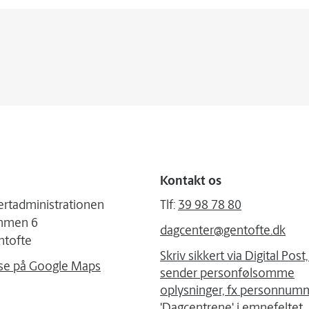
Kontakt os
rtadministrationen
Tlf:
39 98 78 80
mmen 6
dagcenter@gentofte.dk
ntofte
Skriv sikkert via Digital Post
se på Google Maps
sender personfølsomme
oplysninger, fx personnumm
'Dagcentrene' i emnefeltet.