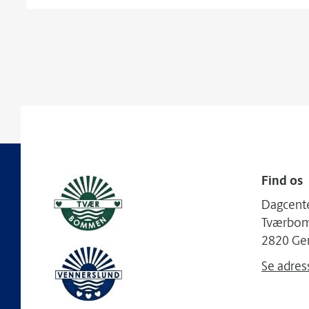
Find os
Dagcente
Tværbo
2820 Ge
Se adres